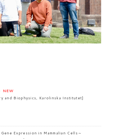
l～
NEW
y and Biophysics, Karolinska Institutet]
 Gene Expression in Mammalian Cells～