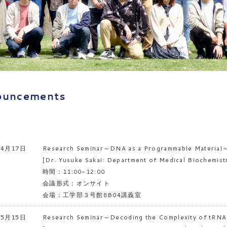
ouncements
年4月17日
Research Seminar～DNA as a Programmable Materia
[Dr. Yusuke Sakai: Department of Medical Biochemistr
時間：11:00-12:00
会議形式：オンサイト
会場：工学部３号館8B04講義室
年5月15日
Research Seminar～Decoding the Complexity of tRNA